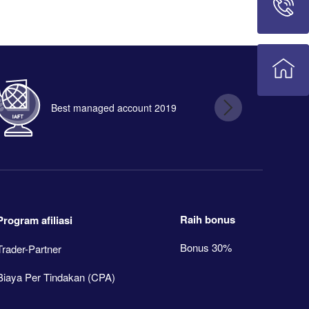
Best managed account 2019
B
Raih bonus
Program afiliasi
Bonus 30%
Trader-Partner
Biaya Per Tindakan (CPA)