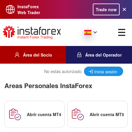
InstaForex
Trade now
Web Trader
Área del Socio
Área del Operador
No estás autorizado
Inicia sesión
Areas Personales InstaForex
Abrir cuenta MT4
Abrir cuenta MT5