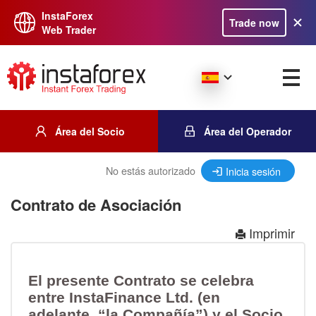
InstaForex
Trade now
Web Trader
Área del Socio
Área del Operador
No estás autorizado
Inicia sesión
Contrato de Asociación
Imprimir