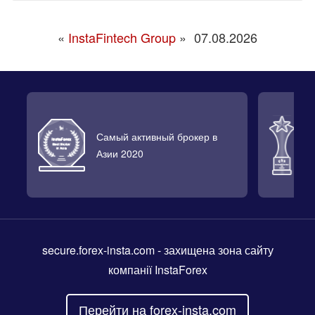
«
InstaFintech Group
»
07.08.2026
Самый активный брокер в
Л
Азии 2020
2
secure.forex-insta.com
- захищена зона сайту
компанії InstaForex
Перейти на forex-insta.com