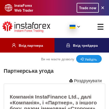
InstaForex
Trade now
Web Trader
Вхід партнера
Вхід трейдера
Ви не маєте дозволу
Увійдіть
Партнерська угода
Роздрукувати