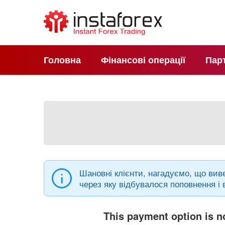
Головна
Фінансові операції
Пар
Шановні клієнти, нагадуємо, що виве
через яку відбувалося поповнення і в
This payment option is no