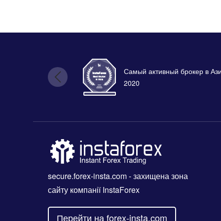
Самый активный брокер в Аз
2020
secure.forex-insta.com
- захищена зона
сайту компанії InstaForex
Перейти на forex-insta.com