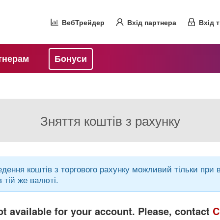
ВебТрейдер
Вхід партнера
Вхід 
тнерам
Бонуси
Зняття коштів з рахунку
дення коштів з торгового рахунку можливий тільки при в
 тій же валюті.
t available for your account. Please, contact
C