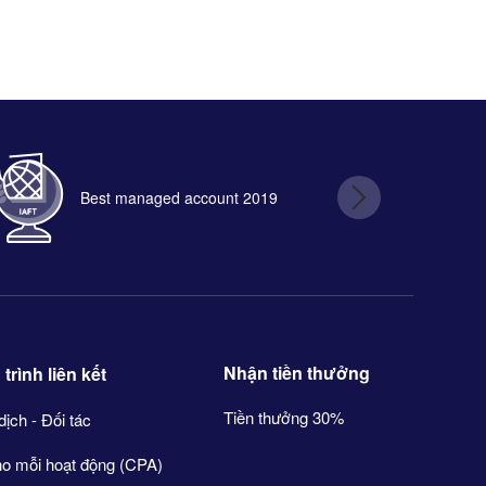
Best managed account 2019
B
Nhận tiền thưởng
rình liên kết
Tiền thưởng 30%
dịch - Đối tác
ho mỗi hoạt động (CPA)